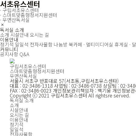
서초유스센터
· 구립서초유스센터
· 스마트맞춤형정서지원센터
· 우면산독서실
독서실 소개
소개
시설안내
오시는 길
이용안내
정기석
일일석
전자사물함
나눔방
북카페 · 멀티미디어실
휴게실 · 
커뮤니티
공지사항
Q&A
구립서초유스센터
스마트맞춤형정서지원센터
우면산독서실
서울시 서초구 반포대로 57(서초동,구립서초유스센타)
대표 : 02-3486-1318 사업팀 : 02-3486-0738 상담팀 : 02-348
FAX : 02-3486-0023 개인정보관리책임자 : 백기웅 개인정보
Copyright ⓒ 2021 구립서초유스센터 All rightsre served.
독서실 소개
소개
시설안내
오시는 길
이용안내
정기석
일일석
전자사물함