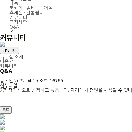
나눔방
북카페 · 멀티미디어실
휴게실 · 달콤쉼터
커뮤니티
공지사항
Q&A
커뮤니티
커뮤니티
독서실 소개
이용안내
커뮤니티
Q&A
등록일
2022.04.19
조회수
6769
첨부파일
2층 정기석으로 신청하고 싶읍니다. 자리에서 전원을 사용할 수 있나
목록