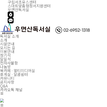
구립서초유스센터
스마트맞춤형정서지원센터
우면산독서실
독서실 소개
소개
시설안내
오시는 길
이용안내
정기석
일일석
전자사물함
나눔방
북카페 · 멀티미디어실
휴게실 · 달콤쉼터
커뮤니티
공지사항
Q&A
카카오톡 채널