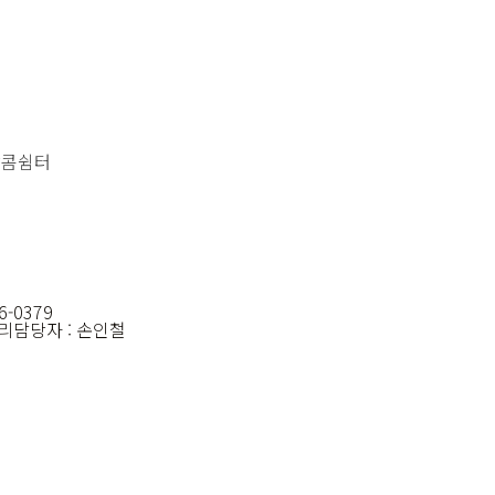
달콤쉼터
6-0379
관리담당자 : 손인철